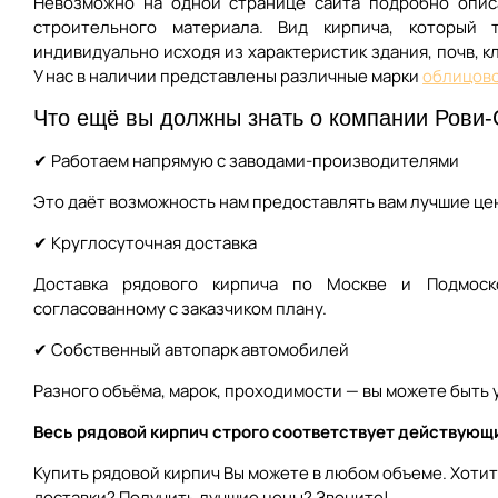
Невозможно на одной странице сайта подробно описа
строительного материала. Вид кирпича, который т
индивидуально исходя из характеристик здания, почв, к
У нас в наличии представлены различные марки
облицов
Что ещё вы должны знать о компании Рови
✔ Работаем напрямую с заводами-производителями
Это даёт возможность нам предоставлять вам лучшие це
✔ Круглосуточная доставка
Доставка рядового кирпича по Москве и Подмоск
согласованному с заказчиком плану.
✔ Собственный автопарк автомобилей
Разного объёма, марок, проходимости — вы можете быть у
Весь рядовой кирпич строго соответствует действующ
Купить рядовой кирпич Вы можете в любом объеме. Хотит
доставки? Получить лучшие цены? Звоните!